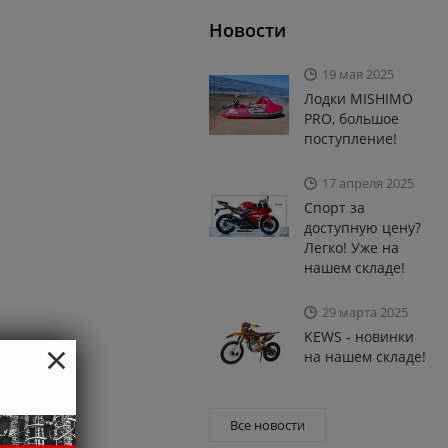
Новости
19 мая 2025
Лодки MISHIMO
PRO, большое
поступление!
17 апреля 2025
Спорт за
доступную цену?
Легко! Уже на
нашем складе!
29 марта 2025
KEWS - новинки
×
на нашем складе!
Все новости