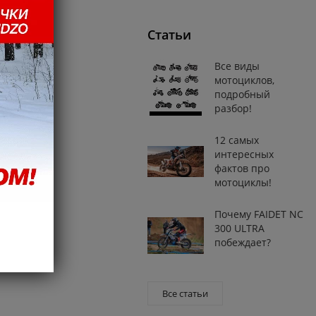
Статьи
Все виды
мотоциклов,
подробный
разбор!
12 самых
интересных
фактов про
мотоциклы!
Почему FAIDET NC
300 ULTRA
побеждает?
Все статьи