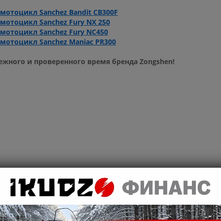
мотоцикл Sanchez Bandit CB300F
мотоцикл Sanchez Fury NX 250
мотоцикл Sanchez Fury NC450
мотоцикл Sanchez Maniac PR300
жного и проверенного время бренда Zongshen!